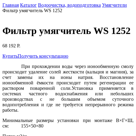
Главная
Каталог
Водоочистка, водоподготовка
Умягчители
Фильтр умягчитель WS 1252
Фильтр умягчитель WS 1252
68 192 Р.
Купить
Получить консультацию
При прохождении воды через ионообменную смолу
происходит удаление солей жесткости (кальция и магния), за
счет замены их на ионы натрия. Восстановление
ионообменной ёмкости происходит путем регенерации ее
раствором поваренной соли.Установка применяется в
системах частного водоснабжения или небольших
производствах с не большим объемом суточного
водопотребления и где не требуется непрерывного режима
работы.
Минимальные размеры установки при монтаже В×Г×Ш,
см: 155×50×80