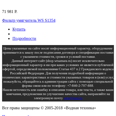
71 981 Р.
Фильтр умягчитель WS S1354
Купить
Подробности
Цены указанные на сайте носят информационный характер, оборудование
принимается к заказу после подписания договора и спецификации поставки
с указанием стоимости, сроков и условий поставки.
Данный интернет-сайт (shop.wtsamara.ru) носит исключительно
информационный характер и ни при каких условиях не является публичной
офертой, определяемой положениями Статьи 437 п.2 Гражданского кодекса
Российской Федерации. Для получения подробной информации о
технических характеристиках и стоимости указанных товаров и (или) услуг,
пожалуйста, обращайтесь к администрации сайта с помощью специальной
формы связи или по телефону: +7-846-2-707-888.
Нашли неточность или ошибку в описании товара, или текста, а также ваши
замечания, предложения по улучшению качества сайта, направляйте на
электронную почту
wt-s@mail.ru
Все права защищены © 2005-2018 «Водная техника»