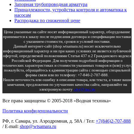
Запорная трубопроводная арматура
Принадлежности, устройства контроля и автоматика к
насосам
Распродажа по сниженной цене
Цены указанные на сайте носят информационный характер, оборудование
принимается к заказу после подписания договора и спецификации поставки
с указанием стоимости, сроков и условий поставки.
Данный интернет-сайт (shop.wtsamara.ru) носит исключительно
информационный характер и ни при каких условиях не является публичной
офертой, определяемой положениями Статьи 437 п.2 Гражданского кодекса
Российской Федерации. Для получения подробной информации о
технических характеристиках и стоимости указанных товаров и (или) услуг,
пожалуйста, обращайтесь к администрации сайта с помощью специальной
формы связи или по телефону: +7-846-2-707-888.
Нашли неточность или ошибку в описании товара, или текста, а также ваши
замечания, предложения по улучшению качества сайта, направляйте на
электронную почту
wt-s@mail.ru
Все права защищены © 2005-2018 «Водная техника»
Политика конфиденциальности
РФ, г. Самара, ул. Аэродромная, д. 58А / Тел:
+7(846)2-707-888
/ E-mail:
shop@wtsamara.ru