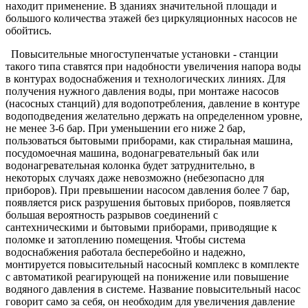
находит применение. В зданиях значительной площади и
большого количества этажей без циркуляционных насосов не
обойтись.
Повысительные многоступенчатые установки - станции
такого типа ставятся при надобности увеличения напора воды
в контурах водоснабжения и технологических линиях. Для
получения нужного давления воды, при монтаже насосов
(насосных станций) для водопотребления, давление в контуре
водоподведения желательно держать на определенном уровне,
не менее 3-6 бар. При уменьшении его ниже 2 бар,
пользоваться бытовыми приборами, как стиральная машина,
посудомоечная машина, водонагревательный бак или
водонагревательная колонка будет затруднительно, в
некоторых случаях даже невозможно (небезопасно для
приборов). При превышении насосом давления более 7 бар,
появляется риск разрушения бытовых приборов, появляется
большая вероятность разрывов соединений с
сантехническими и бытовыми приборами, приводящие к
поломке и затоплению помещения. Чтобы система
водоснабжения работала бесперебойно и надежно,
монтируется повысительный насосный комплекс в комплекте
с автоматикой реагирующей на понижение или повышение
водяного давления в системе. Название повысительный насос
говорит само за себя, он необходим для увеличения давление