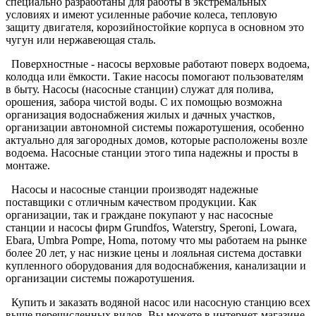
специально разработаны для работы в экстремальных
условиях и имеют усиленные рабочие колеса, тепловую
защиту двигателя, корозийностойкие корпуса в основном это
чугун или нержавеющая сталь.
Поверхностные - насосы верховые работают поверх водоема,
колодца или ёмкости. Такие насосы помогают пользователям
в быту. Насосы (насосные станции) служат для полива,
орошения, забора чистой воды. С их помощью возможна
организация водоснабжения жилых и дачных участков,
организации автономной системы пожаротушения, особенно
актуально для загородных домов, которые расположены возле
водоема. Насосные станции этого типа надежны и просты в
монтаже.
Насосы и насосные станции производят надежные
поставщики с отличным качеством продукции. Как
организации, так и граждане покупают у нас насосные
станции и насосы фирм Grundfos, Waterstry, Speroni, Lowara,
Ebara, Umbra Pompe, Homa, потому что мы работаем на рынке
более 20 лет, у нас низкие цены и лояльная система доставки
купленного оборудования для водоснабжения, канализации и
организации системы пожаротушения.
Купить и заказать водяной насос или насосную станцию всех
выше перечисленных видов, Вы можете в интернет-магазине