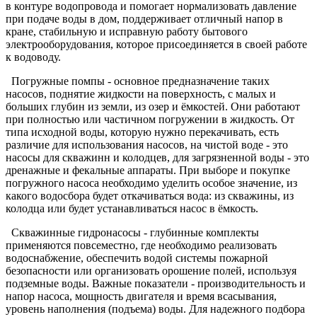
в контуре водопровода и помогает нормализовать давление
при подаче воды в дом, поддерживает отличный напор в
кране, стабильную и исправную работу бытового
электрооборудования, которое присоединяется в своей работе
к водоводу.
Погружные помпы - основное предназначение таких
насосов, поднятие жидкости на поверхность, с малых и
больших глубин из земли, из озер и ёмкостей. Они работают
при полностью или частичном погружении в жидкость. От
типа исходной воды, которую нужно перекачивать, есть
различие для использования насосов, на чистой воде - это
насосы для скважинн и колодцев, для загрязненной воды - это
дренажные и фекальные аппараты. При выборе и покупке
погружного насоса необходимо уделить особое значение, из
какого водосбора будет откачиваться вода: из скважины, из
колодца или будет устанавливаться насос в ёмкость.
Скважинные гидронасосы - глубинные комплекты
применяются повсеместно, где необходимо реализовать
водоснабжение, обеспечить водой системы пожарной
безопасности или организовать орошение полей, используя
подземные воды. Важные показатели - производительность и
напор насоса, мощность двигателя и время всасывания,
уровень наполнения (подъема) воды. Для надежного подбора