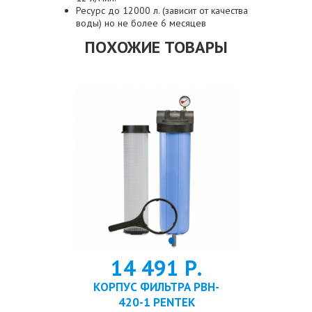
Ресурс до 12000 л. (зависит от качества
воды) но не более 6 месяцев
ПОХОЖИЕ ТОВАРЫ
 Р.
14 491 Р.
38
 НИТЯНОЙ
КОРПУС ФИЛЬТРА PBH-
ФИЛЬТР М
0 МКМ
420-1 PENTEK
410-50 5