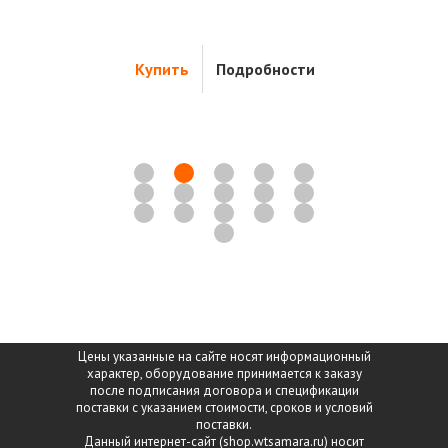
10"
дробности
Купить
Подробности
Купить
Цены указанные на сайте носят информационный
характер, оборудование принимается к заказу
после подписания договора и спецификации
поставки с указанием стоимости, сроков и условий
поставки.
Данный интернет-сайт (shop.wtsamara.ru) носит